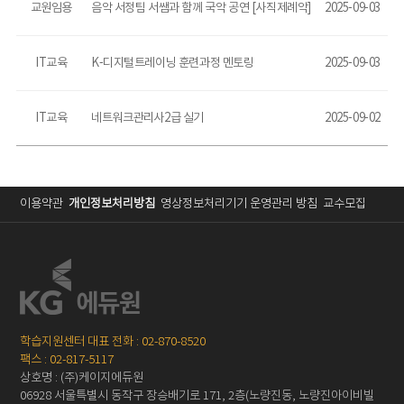
교원임용
음악 서정팀 서쌤과 함께 국악 공연 [사직제례악]
2025-09-03
IT교육
K-디지털트레이닝 훈련과정 멘토링
2025-09-03
IT교육
네트워크관리사2급 실기
2025-09-02
이용약관
개인정보처리방침
영상정보처리기기 운영관리 방침
교수모집
학습지원센터 대표 전화 : 02-870-8520
팩스 : 02-817-5117
상호명 : (주)케이지에듀원
06928 서울특별시 동작구 장승배기로 171, 2층(노량진동, 노량진아이비빌