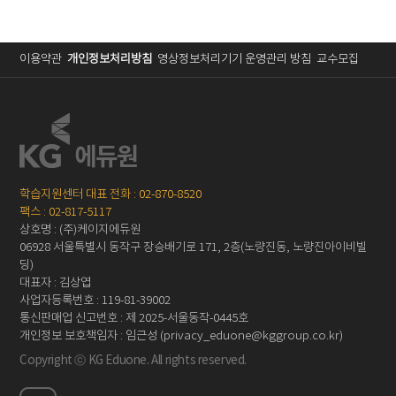
이용약관
개인정보처리방침
영상정보처리기기 운영관리 방침
교수모집
학습지원센터 대표 전화 : 02-870-8520
팩스 : 02-817-5117
상호명 : (주)케이지에듀원
06928 서울특별시 동작구 장승배기로 171, 2층(노량진동, 노량진아이비빌
딩)
대표자 : 김상엽
사업자등록번호 : 119-81-39002
통신판매업 신고번호 : 제 2025-서울동작-0445호
개인정보 보호책임자 : 임근성 (privacy_eduone@kggroup.co.kr)
Copyright ⓒ KG Eduone. All rights reserved.